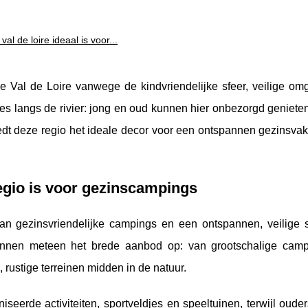
l de loire ideaal is voor...
 Val de Loire vanwege de kindvriendelijke sfeer, veilige om
outes langs de rivier: jong en oud kunnen hier onbezorgd geniete
iedt deze regio het ideale decor voor een ontspannen gezinsva
egio is voor gezinscampings
an gezinsvriendelijke campings en een ontspannen, veilige s
innen meteen het brede aanbod op: van
grootschalige cam
rustige terreinen midden in de natuur.
iseerde activiteiten, sportveldjes en speeltuinen, terwijl oud