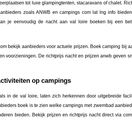
rplaatsen tot luxe glampingtenten, stacaravans of chalet. Rich
n aanbieders zoals ANWB en campings com lat lng info bieden
 kan je eenvoudig de nacht aan val loire boeken bij een be
 com bekijk aanbieders voor actuele prijzen. Boek camping bij 
en voorzieningen. De richtprijs nacht en prijzen anwb geven sn
activiteiten op campings
s in de val loire, laten zich herkennen door uitgebreide facil
bieders boek is te zien welke campings met zwembad aanbiede
deren bieden. Bekijk prijzen en richtprijs nacht direct via com