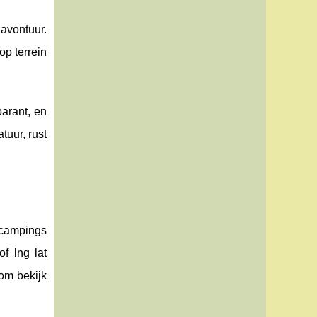
 avontuur.
op terrein
parant, en
tuur, rust
n campings
f lng lat
om bekijk