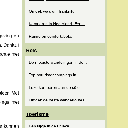
Ontdek waarom frankrijk...
Kamperen in Nederland: Een...
geving en
Ruime en comfortabele...
n. Dankzij
Reis
kantie met
De mooiste wandelingen in de...
Top naturistencampings in...
Luxe kamperen aan de côte...
feer. Met
Ontdek de beste wandelroutes...
pings met
Toerisme
ers kunnen
Een kijkje in de unieke...