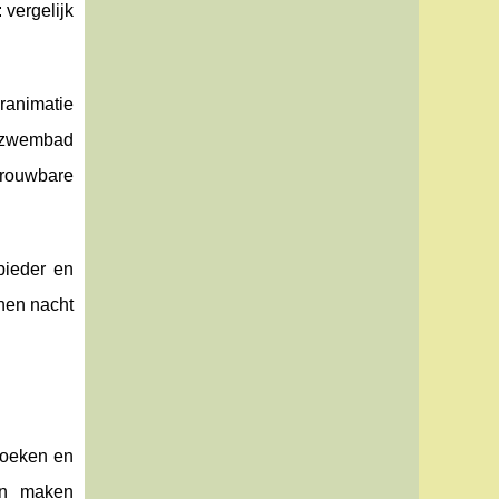
 vergelijk
eranimatie
et zwembad
trouwbare
bieder en
nnen nacht
hoeken en
en maken