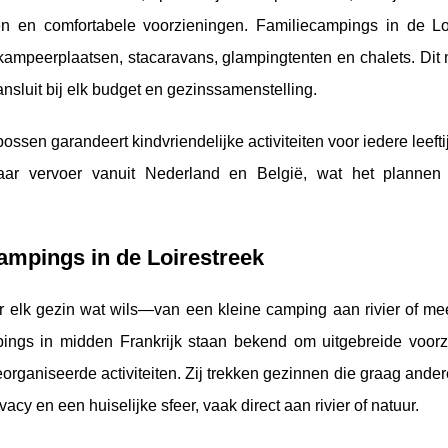
ken en comfortabele voorzieningen. Familiecampings in de Loi
mpeerplaatsen, stacaravans, glampingtenten en chalets. Dit 
luit bij elk budget en gezinssamenstelling.
ssen garandeert kindvriendelijke activiteiten voor iedere leefti
baar vervoer vanuit Nederland en België, wat het planne
campings in de Loirestreek
 elk gezin wat wils—van een kleine camping aan rivier of mee
ings in midden Frankrijk staan bekend om uitgebreide voorz
rganiseerde activiteiten. Zij trekken gezinnen die graag ander
cy en een huiselijke sfeer, vaak direct aan rivier of natuur.