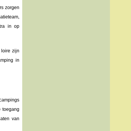
rs zorgen
atieteam,
tra in op
oire zijn
amping in
 campings
e toegang
aten van