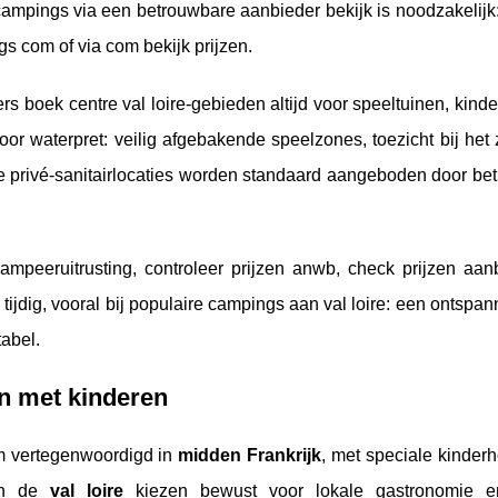
 campings via een betrouwbare aanbieder bekijk is noodzakelijk:
gs com of via com bekijk prijzen.
 boek centre val loire-gebieden altijd voor speeltuinen, kind
 voor waterpret: veilig afgebakende speelzones, toezicht bij h
privé-sanitairlocaties worden standaard aangeboden door be
ampeeruitrusting, controleer prijzen anwb, check prijzen aan
ijdig, vooral bij populaire campings aan val loire: een ontspa
tabel.
en met kinderen
im vertegenwoordigd in
midden Frankrijk
, met speciale kinder
 in de
val loire
kiezen bewust voor lokale gastronomie 