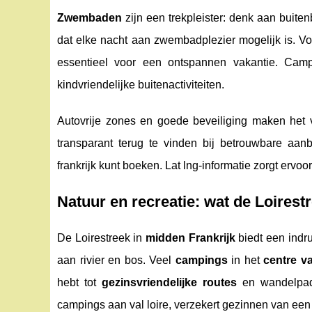
Zwembaden
zijn een trekpleister: denk aan buit
dat elke nacht aan zwembadplezier mogelijk is. Vo
essentieel voor een ontspannen vakantie. Campi
kindvriendelijke buitenactiviteiten.
Autovrije zones en goede beveiliging maken het vo
transparant terug te vinden bij betrouwbare aanb
frankrijk kunt boeken. Lat lng-informatie zorgt ervoo
Natuur en recreatie: wat de Loires
De Loirestreek in
midden Frankrijk
biedt een indr
aan rivier en bos. Veel
campings
in het
centre va
hebt tot
gezinsvriendelijke routes
en wandelpad
campings aan val loire, verzekert gezinnen van een