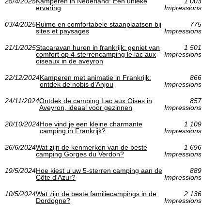
25/4/2025
Kamperen in Nederland: Een unieke
1 003
ervaring
Impressions
03/4/2025
Ruime en comfortabele staanplaatsen bij
775
sites et paysages
Impressions
21/1/2025
Stacaravan huren in frankrijk: geniet van
1 501
comfort op 4-sterrencamping le lac aux
Impressions
oiseaux in de aveyron
22/12/2024
Kamperen met animatie in Frankrijk:
866
ontdek de nobis d’Anjou
Impressions
24/11/2024
Ontdek de camping Lac aux Oises in
857
Aveyron, ideaal voor gezinnen
Impressions
20/10/2024
Hoe vind je een kleine charmante
1 109
camping in Frankrijk?
Impressions
26/6/2024
Wat zijn de kenmerken van de beste
1 696
camping Gorges du Verdon?
Impressions
19/5/2024
Hoe kiest u uw 5-sterren camping aan de
889
Côte d'Azur?
Impressions
10/5/2024
Wat zijn de beste familiecampings in de
2 136
Dordogne?
Impressions