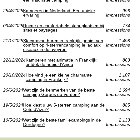
een naturistencamping
Impressions
25/4/2025
Kamperen in Nederland: Een unieke
996
ervaring
Impressions
03/4/2025
Ruime en comfortabele staanplaatsen bij
774
sites et paysages
Impressions
21/1/2025
Stacaravan huren in frankrijk: geniet van
1 498
comfort op 4-sterrencamping le lac aux
Impressions
oiseaux in de aveyron
22/12/2024
Kamperen met animatie in Frankrijk:
863
ontdek de nobis d’Anjou
Impressions
20/10/2024
Hoe vind je een kleine charmante
1 107
camping in Frankrijk?
Impressions
26/6/2024
Wat zijn de kenmerken van de beste
1 694
camping Gorges du Verdon?
Impressions
19/5/2024
Hoe kiest u uw 5-sterren camping aan de
885
Côte d'Azur?
Impressions
10/5/2024
Wat zijn de beste familiecampings in de
2 133
Dordogne?
Impressions