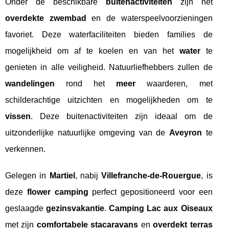
Onder de beschikbare
buitenactiviteiten
zijn het
overdekte zwembad
en de waterspeelvoorzieningen
favoriet. Deze waterfaciliteiten bieden families de
mogelijkheid om af te koelen en van het
water
te
genieten in alle veiligheid. Natuurliefhebbers zullen de
wandelingen
rond het
meer
waarderen, met
schilderachtige uitzichten en mogelijkheden om te
vissen
. Deze buitenactiviteiten zijn ideaal om de
uitzonderlijke natuurlijke omgeving van de
Aveyron
te
verkennen.
Gelegen in
Martiel
, nabij
Villefranche-de-Rouergue
, is
deze
flower camping
perfect gepositioneerd voor een
geslaagde
gezinsvakantie
.
Camping Lac aux Oiseaux
met zijn
comfortabele stacaravans
en
overdekt terras