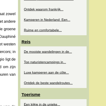
Ontdek waarom frankrijk...
aat zowel
Kamperen in Nederland: Een...
et andere
 de groene
Ruime en comfortabele...
 Dauphiné
Reis
et westen
rcors; in
De mooiste wandelingen in de...
o ligt de
Top naturistencampings in...
d om zijn
Luxe kamperen aan de côte...
huren van
Ontdek de beste wandelroutes...
Toerisme
Een kijkje in de unieke...