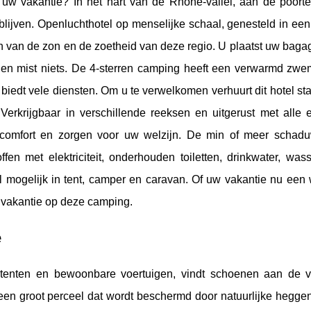
 uw vakantie? In het hart van de Rhône-vallei, aan de poort
 blijven. Openluchthotel op menselijke schaal, genesteld in ee
en van de zon en de zoetheid van deze regio. U plaatst uw baga
 en mist niets. De 4-sterren camping heeft een verwarmd zw
n biedt vele diensten. Om u te verwelkomen verhuurt dit hotel s
erkrijgbaar in verschillende reeksen en uitgerust met alle e
 comfort en zorgen voor uw welzijn. De min of meer schadu
n met elektriciteit, onderhouden toiletten, drinkwater, wass
bel mogelijk in tent, camper en caravan. Of uw vakantie nu een
e vakantie op deze camping.
é
 tenten en bewoonbare voertuigen, vindt schoenen aan de 
 een groot perceel dat wordt beschermd door natuurlijke hegge