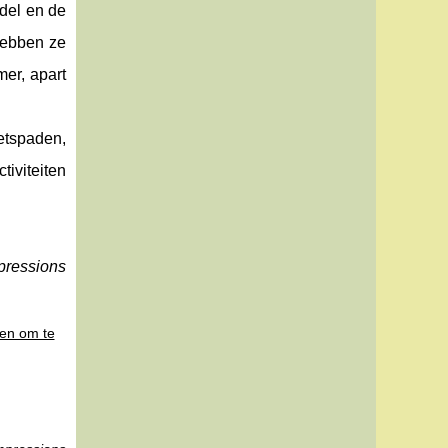
odel en de
hebben ze
mer, apart
etspaden,
tiviteiten
pressions
en om te