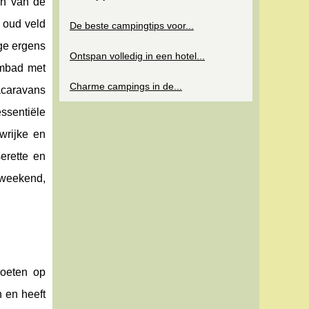
en van de
n oud veld
De beste campingtips voor...
ge ergens
Ontspan volledig in een hotel...
embad met
Charme campings in de...
tacaravans
ssentiële
wrijke en
erette en
 weekend,
voeten op
n en heeft