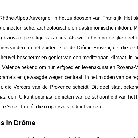
hône-Alpes Auvergne, in het zuidoosten van Frankrijk. Het st
 architectonische, archeologische en gastronomische rijkdom. M
 gezins- of gezellige vakanties. Als we in het noordelijke deel
nes vinden, in het zuiden is er de Drôme Provençale, die de
 heuvel beschermt en geniet van een mediterraan klimaat. In h
van Valence bekend om hun erfgoed en levenskunst en Royans-Ve
norama's en gewaagde wegen centraal. In het midden van de regi
ier, die Vercors van de Provence scheidt. Dit deel staat beken
ngaarden. U kunt optimaal genieten van de schoonheid van het 
e Soleil Fruité, die u op
deze site
kunt vinden.
ns in Drôme