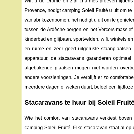
Wilt u de Drôme en zijn charmes proeven tijdens
Provence, nodigt camping Soleil Fruité u uit om te
van abrikozenbomen, het nodigt u uit om te geniet
tussen de Ardèche-bergen en het Vercors-massief
kinderbad en glijbaan, sportvelden, wifi, winkels e
en ruime en zeer goed uitgeruste staanplaatsen. V
apparatuur, de stacaravans garanderen optimaal
afgebakende plaatsen mogen niet worden overtroffe
andere voorzieningen. Je verblijft er zo comforta
meerdere dagen of weken duurt, beleef een tijdloz
Stacaravans te huur bij Soleil Fruit
Wie het comfort van stacaravans verkiest boven
camping Soleil Fruité. Elke stacaravan staat al op